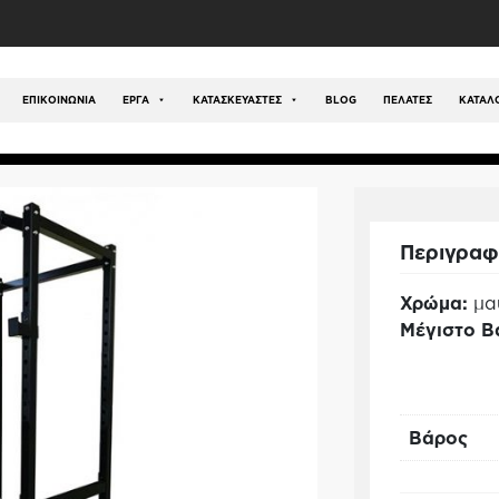
ς Εξοπλισμός
/
Είδη Ενδυνάμωσης - Γυμναστηρίου
/
Εξο
ΕΠΙΚΟΙΝΩΝΊΑ
ΕΡΓΑ
ΚΑΤΑΣΚΕΥΑΣΤΕΣ
BLOG
ΠΕΛΑΤΕΣ
ΚΑΤΆΛ
Περιγρα
Χρώμα:
μα
Μέγιστο Β
Βάρος