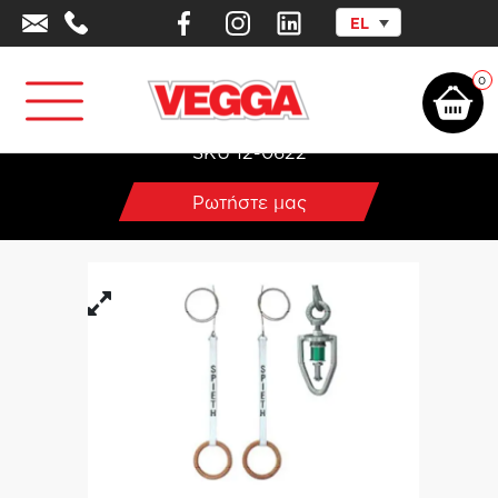
EL
Αρχική σελίδα
/
Επαγγελματικός Αθλητικός Εξοπλισμός
/
Ενόργανη &
Ρυθμική Γυμναστική
/
Εξοπλισμός Προπόνησης
/
Σετ στερέωσης κρίκων
0
Σετ στερέωσης κρίκων
SKU 12-0622
Ρωτήστε μας