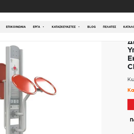
 Όργανο Υπαίθριας Άσκησης Εκγύμνασης Ώμων-Tai Chi
ΕΠΙΚΟΙΝΩΝΊΑ
ΕΡΓΑ
ΚΑΤΑΣΚΕΥΑΣΤΕΣ
BLOG
ΠΕΛΑΤΕΣ
ΚΑΤΆΛ
Δ
Υ
Ε
C
Κω
Κα
Π