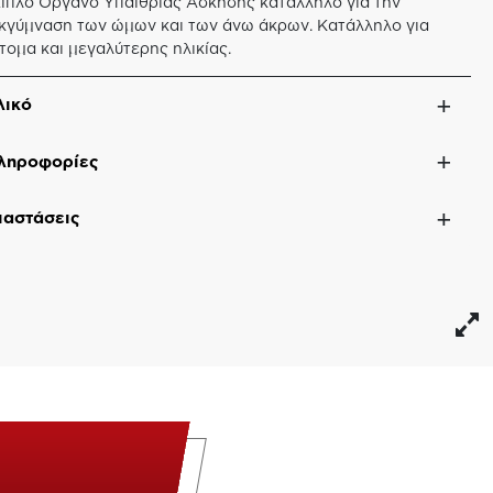
ιπλό Όργανο Υπαίθριας Άσκησης κατάλληλο για την
κγύμναση των ώμων και των άνω άκρων. Κατάλληλο για
τομα και μεγαλύτερης ηλικίας.
λικό
ληροφορίες
ιαστάσεις