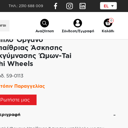
ΤΗΛ.:
2310 688 009
EL
 Wheels
0
ΟΓΟΙ
Αναζήτηση
Σύνδεση/Εγγραφή
Καλάθι
ιπλό Όργανο
παίθριας Άσκησης
κγύμνασης Ώμων-Tai
hi Wheels
δ.
59-0113
τόπιν Παραγγελίας
Ρωτήστε μας
εριγραφή