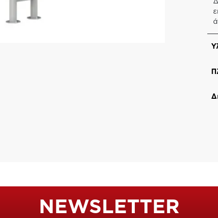
Δ
ε
ά
Υ
Π
Δ
NEWSLETTER