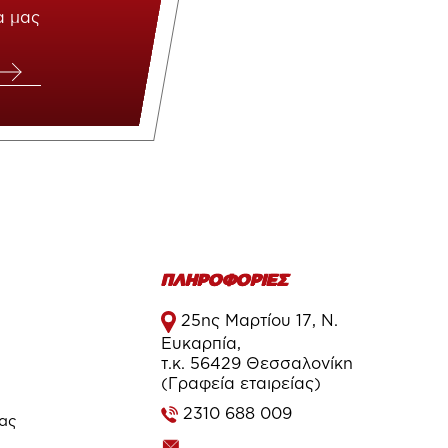
α μας
ΠΛΗΡΟΦΟΡΙΕΣ
25ης Μαρτίου 17, Ν.
Ευκαρπία,
τ.κ. 56429 Θεσσαλονίκη
(Γραφεία εταιρείας)
2310 688 009
τας