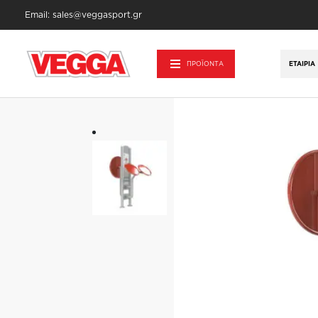
Email: sales@veggasport.gr
Αρχική σελίδα
/
Υπαίθρια Άσκηση
/
Διπλό
ΠΡΟΪΟΝΤΑ
ΕΤΑΙΡΊΑ