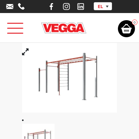
EL
Αρχική σελίδα
/
Υπαίθρια Άσκηση
/
Σύνθετο Όργανο Υπαίθριας Άσκησης
Καλλισθενικής 02
0