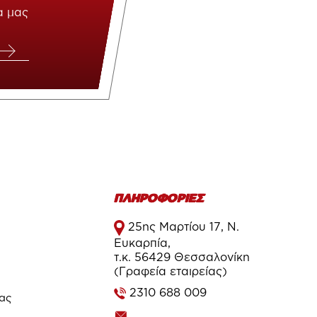
α μας
ΠΛΗΡΟΦΟΡΙΕΣ
25ης Μαρτίου 17, Ν.
Ευκαρπία,
τ.κ. 56429 Θεσσαλονίκη
(Γραφεία εταιρείας)
2310 688 009
τας