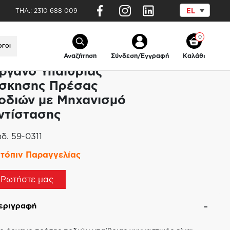
ΤΗΛ.:
2310 688 009
EL
τίστασης
0
ΟΓΟΙ
Αναζήτηση
Σύνδεση/Εγγραφή
Καλάθι
ργανο Υπαίθριας
σκησης Πρέσας
οδιών με Μηχανισμό
ντίστασης
δ.
59-0311
τόπιν Παραγγελίας
Ρωτήστε μας
εριγραφή