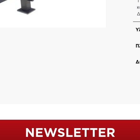
Τ
κ
Δ
Υ
Π
Δ
NEWSLETTER