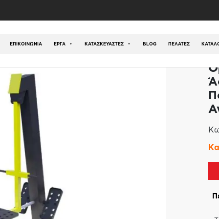
ο Υπαίθριας Άσκησης Πρέσας Ποδιών με Μηχανισμό Αν
ΕΠΙΚΟΙΝΩΝΊΑ
ΕΡΓΑ
ΚΑΤΑΣΚΕΥΑΣΤΕΣ
BLOG
ΠΕΛΑΤΕΣ
ΚΑΤΆΛ
Ό
Ά
Π
Α
Κω
Κα
Π