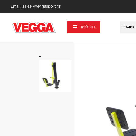
Email: sales@veggasport.gr
Αρχική σελίδα
/
Υπαίθρια Άσκηση
/
Όργαν
ΠΡΟΪΟΝΤΑ
ΕΤΑΙΡΊΑ