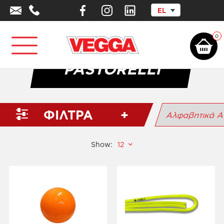
EL
Αρχική σελίδα
/
PASTORELLI
0
PASTORELLI
ΦΙΛΤΡΑ
Show: