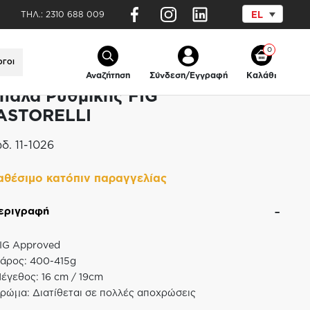
ΤΗΛ.:
2310 688 009
EL
ELLI
0
ΟΓΟΙ
Αναζήτηση
Σύνδεση/Εγγραφή
Καλάθι
πάλα Ρυθμικής FIG
ASTORELLI
δ.
11-1026
αθέσιμο κατόπιν παραγγελίας
εριγραφή
IG Approved
άρος: 400-415g
έγεθος: 16 cm / 19cm
ρώμα: Διατίθεται σε πολλές αποχρώσεις