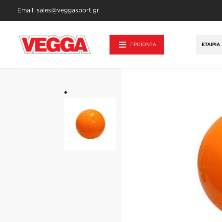
Email: sales@veggasport.gr
Αρχική σελίδα
/
Αθλητικά Είδη - Εξοπλισμ
ΠΡΟΪΟΝΤΑ
ΕΤΑΙΡΊΑ