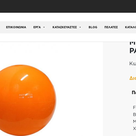
ός
/
Ρυθμική Γυμναστική
/
Μπάλα Ρυθμικής FIG PASTOR
ΕΠΙΚΟΙΝΩΝΊΑ
ΕΡΓΑ
ΚΑΤΑΣΚΕΥΑΣΤΕΣ
BLOG
ΠΕΛΑΤΕΣ
ΚΑΤΆΛ
Μ
P
Κω
Δι
Π
F
Β
Μ
Χ