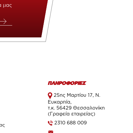
α μας
ΠΛΗΡΟΦΟΡΙΕΣ
25ης Μαρτίου 17, Ν.
Ευκαρπία,
τ.κ. 56429 Θεσσαλονίκη
(Γραφεία εταιρείας)
2310 688 009
τας